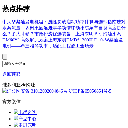
热点推荐
中大型柴油发电机组：感性负载启动功率计算与选型指南
选对
水泵流量，农田果园灌溉事半功倍
移动排涝泵车自吸高度是什
么？多大才够？
市政排涝优选装备：上海东明 6 寸汽油水泵
DM60YJ 高效解决方案
上海东明DMDS12000LE 10kW柴油发
电机——单三相等功率，适配工程施工全场景
返回顶部
维多利亚vic网址
沪公网安备 31012002004846号
沪ICP备05050854号-5
官方微信
电话咨询
产品中心
走进东明