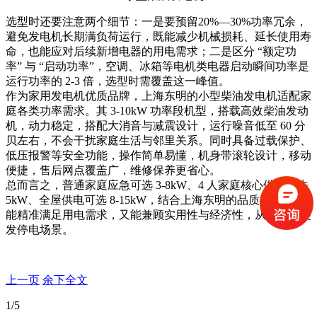
选型时还要注意两个细节：一是要预留
20%
—
30%
功率冗余
，
避免发电机长期满负荷运行，既能减少机械损耗、延长使用寿
命，也能应对后续新增电器的用电需求；二是区分
“
额定功
率
”
与
“
启动功率
”
，空调、冰箱等电机类电器启动瞬间功率是
运行功率的
2-3
倍，选型时需覆盖这一峰值。
作为家用发电机优质品牌，
上海东明
的小型柴油发电机适配家
庭各类功率需求。其
3-10kW
功率段机型，搭载高效柴油发动
机，动力稳定，搭配大消音与减震设计，运行噪音低至
60
分
贝左右，不会干扰家庭生活与邻里关系。同时具备过载保护、
低压报警等安全功能，
操作简单易懂，
机身带滚轮设计，移动
便捷，售后网点覆盖广，维修保养更省心。
总而言之，普通家庭应急可选
3-8kW
、
4
人家庭核心供电优先
5kW
、全屋供电可选
8-15kW
，结合上海东明的品质机型，既
能精准满足用电需求，又能兼顾实用性与经济性，从容应对突
发停电场景。
上一页
余下全文
1
/5