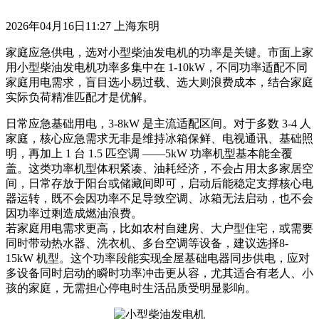
2026年04月16日11:27 上海东明
家庭应急供电，选对小型柴油发电机的功率是关键。市面上家
用小型柴油发电机功率多集中在
1-10kW
，不同功率适配不同
家庭用电需求，盲目选小易过载、选大则浪费成本，结合家庭
实际负荷精准匹配才是优解。
日常应急基础用电，
3-8kW
是主流适配区间
。对于多数
3-4
人
家庭，核心应急需求无非是维持冰箱保鲜、电视通讯、基础照
明，再加上
1
台
1.5
匹空调
——
5kW
功率机型基本能全覆
盖
。这类功率机型体积紧凑、油耗经济，不会占用太多家居空
间，日常存放于阳台或储藏间即可，启动后能稳定支撑核心电
器运转，既不会因功率不足导致空调、冰箱无法启动，也不会
因功率过剩造成燃油浪费。
若家庭用电需求更高，比如农村自建房、大户型住宅，或需要
同时带动热水器、洗衣机、多台空调等设备，建议选择
8-
15kW
机型
。这个功率段能实现全屋基础电器同步供电，应对
多设备同时启动的瞬时功率冲击更从容，尤其适合有老人、小
孩的家庭，无需担心停电时生活品质受明显影响。